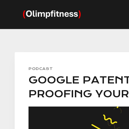
Przejdź
do
treści
PODCAST
GOOGLE PATENT
PROOFING YOUR