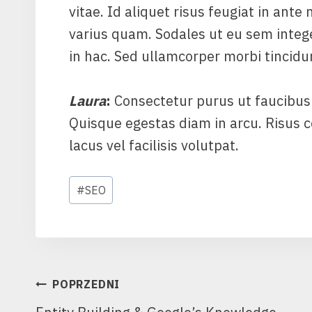
vitae. Id aliquet risus feugiat in ante
varius quam. Sodales ut eu sem integer
in hac. Sed ullamcorper morbi tincid
Laura
:
Consectetur purus ut faucibus
Quisque egestas diam in arcu. Risu
lacus vel facilisis volutpat.
Tagi
#
SEO
wpisu:
NAWIGACJA
POPRZEDNI